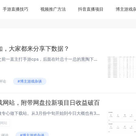
手游直播技巧
视频推广方法
抖音直播项目
博主游戏
知，大家都来分享下数据？
站长变现的方式多种多样，我之前一直主打手游cps，后面在叶总十一总的熏陶下，也做了网盘推广，也做了一些成绩。不仅我自己，我下面的线下也一样，都有起来的。还没做的，或者想做的想学习的加我线下一起交流学习。请关注微信公众号：快快推管家，关注公众...
 评论
#博主游戏杂谈
载网站，附带网盘拉新项目日收益破百
如题，最新没更博的原因是在做专心做下载站。从3月份中旬开始到今日大概也有3个多月了，先是把自己的网站重新做了一套模板，更契合或者看起来更像一个不错的下载门户了。我的老网站游戏蝴蝶之所以卖了，是因为那个是纯粹的游戏攻略站，不是我理想的网站样子...
网站
7 评论
#博主游戏杂谈