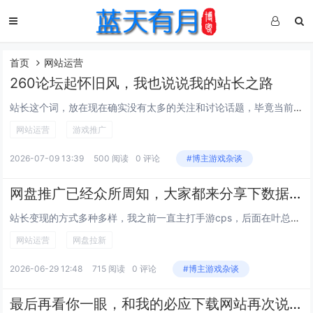
首页
网站运营
260论坛起怀旧风，我也说说我的站长之路
站长这个词，放在现在确实没有太多的关注和讨论话题，毕竟当前互联网的内容呈现方式已经从图文转换成是视频或直播，但即便这样，网站总会一直存在下去，即便曾经如日中天的百度及其搜索引擎都没了，网页也不会消失。从二零零几年开始，我就崇向网页，其中wa...
网站运营
游戏推广
2026-07-09 13:39
500 阅读
0 评论
#博主游戏杂谈
网盘推广已经众所周知，大家都来分享下数据？
站长变现的方式多种多样，我之前一直主打手游cps，后面在叶总十一总的熏陶下，也做了网盘推广，也做了一些成绩。不仅我自己，我下面的线下也一样，都有起来的。还没做的，或者想做的想学习的加我线下一起交流学习。请关注微信公众号：快快推管家，关注公众...
网站运营
网盘拉新
2026-06-29 12:48
715 阅读
0 评论
#博主游戏杂谈
最后再看你一眼，和我的必应下载网站再次说再见