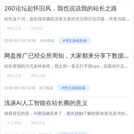
260论坛起怀旧风，我也说说我的站长之路
站长这个词，放在现在确实没有太多的关注和讨论话题，毕竟当前互联网的内容呈现方式已经从图文转换成是视频或直播，但即便这样，...
网站运营
游戏推广
2026-07-09 13:39
464阅读
#博主游戏杂谈
网盘推广已经众所周知，大家都来分享下数据？
站长变现的方式多种多样，我之前一直主打手游cps，后面在叶总十一总的熏陶下，也做了网盘推广，也做了一些成绩。不仅我自己，...
网站运营
网盘拉新
2026-06-29 12:48
672阅读
#博主游戏杂谈
浅谈Ai人工智能在站长圈的意义
值得肯定的是，Ai潮流确实来了，最先接触了解的群体首当其冲的是站长圈子，站长们再也不用每天去扒别人的前端源码，技术不精的...
人工智能
网站开发