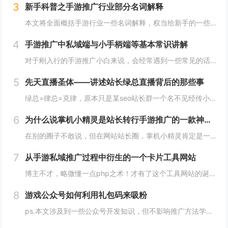
3
新手科普之手游推广行业部分名词解释
本文将全面概括手游行业一些名词解释，权当给新手的一些科普，手游行业鱼龙混杂，外行人想彻底入行有两个相对较好的办法，一个就是去手游公司上班，任意岗位都行，呆久了耳濡目染，可以轻松入门。另一个就是有人带你，提前是遇到靠谱的人，不然很难融入圈子！...
4
手游推广中私域端与小手柄端等基本常识讲解
对于刚入行的手游推广小白来说，会经常遇到一些常见的话术费解，比如什么是私域端什么是小手柄？其实，从抖音直播来入行手游推广是小白成长最快速的方式，而没有之一！抖音直播往往只需要1个人力即可基本解决所有推广环节的事情，例如一边开播，一变用其他抖...
5
先天直播圣体——讲述站长绿总直播背后的那些事
绿总=律总=克律，原本只是某seo站长群一个名不见经传小小站长，近来却被群里的部分站长称为“先天直播圣体”，何为先天直播圣体？顾名思义，也就是在相同的条件下，搞手游直播的效果远远大于其他人，直播收益数据也更是一骑绝尘，这也惹来不少站长的羡慕...
6
为什么说掌机小精灵是站长转行手游推广的一款神级产品
在别的圈子不敢说，但在网站站长圈，掌机小精灵肯定是一款耳熟能详的手游产品，纵观4414论坛以及4414论坛所衍生的各类站长交流群，有那么一个人几乎苦口婆心的在宣传这款游戏的推广方法以及推广数据。这个人自然不用说是谁了，肯定是博主本人啦。毕竟...
7
从手游私域推广过程中衍生的一个卡片工具网站
博主不才，略微懂一点php之术！才有了这个工具网站的诞生，且网站用户日渐增长，算是拿捏了一个工具需求的痛点。不知道从什么时候起，推广手游不再是以传统网站制作应用详情页，再挂载下载地址供游戏玩家自助下载为主了，模式逐渐变为先引流游戏玩家添加微...
8
游戏公众号如何利用礼包码来吸粉
ps.本文涉及到一些公众号开发知识，但不影响推广方法学习~做游戏推广的小伙伴，手里必不可少的都有一个游戏内容性质的微信公众号吧，毕竟在私域推广中，微信公众号不仅能承接内容分享转发，还能利用公众号游戏攻略内容或礼包码福利来沉淀用户。而且在当下...