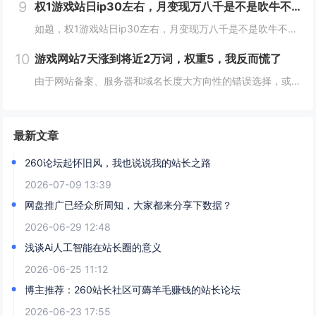
9
权1游戏站日ip30左右，月变现万八千是不是吹牛不打草稿？
如题，权1游戏站日ip30左右，月变现万八千是不是吹牛不打草稿？这也是我偶尔在4414站长论坛有过几次论述的内容，谨言慎行一直是我做事的原则，但是在一个气氛尤为消极的站长论坛发布这样的言论，无疑迎来的都是质疑和diss！但我相信，个别在我本...
10
游戏网站7天涨到将近2万词，权重5，我反而慌了
由于网站备案、服务器和域名长度大方向性的错误选择，或者种种原因吧，愈来愈发现自己手里这个游戏网站喜欢不起来了。本来在一个月前就有中介主动加过来问出不出网站，当时权2左右，没有反对，但是一个月过去了没人问津。殊不知，最近网站在一周内爱站词库疯...
最新文章
260论坛起怀旧风，我也说说我的站长之路
2026-07-09 13:39
网盘推广已经众所周知，大家都来分享下数据？
2026-06-29 12:48
浅谈Ai人工智能在站长圈的意义
2026-06-25 11:12
博主推荐：260站长社区可薅羊毛赚钱的站长论坛
2026-06-23 17:55