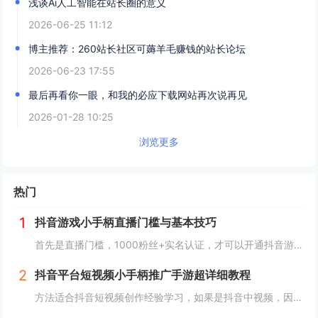
浅谈Ai人工智能在站长圈的意义
2026-06-25 11:12
博主推荐：260站长社区可薅羊毛赚钱的站长论坛
2026-06-23 17:55
最后再看你一眼，和我的必应下载网站再次说再见
2026-01-28 10:25
浏览更多
热门
1
抖音游戏小手柄直播门槛与基本技巧
首先是直播门槛，1000粉丝+实名认证，才可以开通抖音游戏推广，俗称抖音小手柄，我们可以理解为抖音直播的商业化组件，等同于带货直播间的小黄车，只不过小黄车挂的是货品，而小手柄里面一般只是挂单独一款手游。直播手游一般在电脑端进行，手机端直播肯...
2
抖音平台短视频小手柄推广手游超详细教程
方法适合抖音短视频创作经验学习，如果是抖音中视频，因为中视频主要是靠做粉丝量和播放量来获取收益的，那就不适合我这个方法。具体做法是，3~5个抖音号同步进行，只做一款游戏，但是这款游戏你肯定要提前想好，因为我是做手游cps推广的，所以自身与朋...